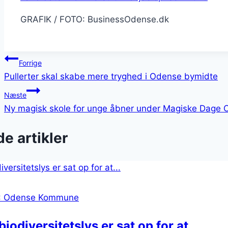
GRAFIK / FOTO: BusinessOdense.dk
Indlægsnavigation
Forrige
Pullerter skal skabe mere tryghed i Odense bymidte
Næste
Ny magisk skole for unge åbner under Magiske Dage
e artikler
: Odense Kommune
biodiversitetslys er sat op for at…