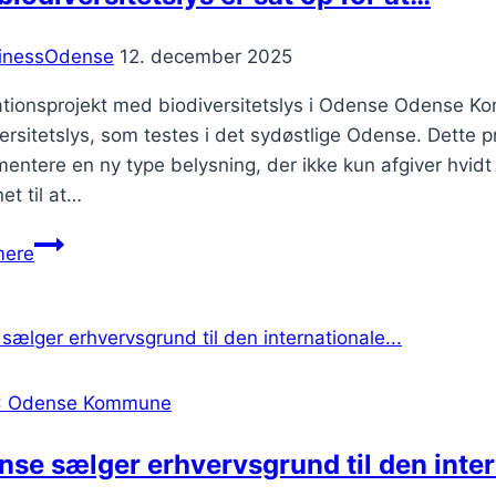
inessOdense
12. december 2025
ationsprojekt med biodiversitetslys i Odense Odense Ko
ersitetslys, som testes i det sydøstlige Odense. Dette p
entere en ny type belysning, der ikke kun afgiver hvidt
et til at…
Nyt
mere
biodiversitetslys
er
sat
op
for
: Odense Kommune
at…
se sælger erhvervsgrund til den inte