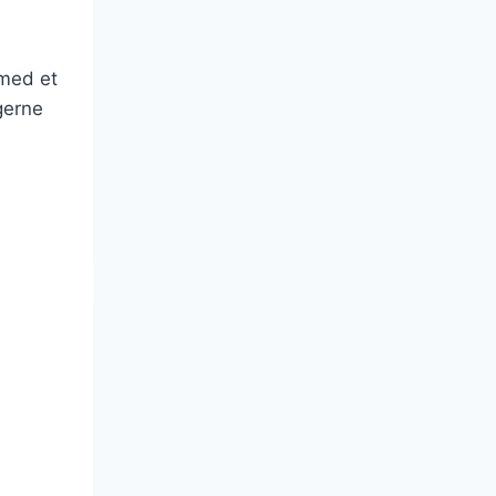
 med et
gerne