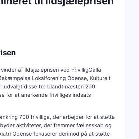
neret til Ildsjæleprisen
risen
vinder af Ildsjæleprisen ved FrivilligGalla
Bekæmpelse Lokalforening Odense, Kulturelt
r udvalgt disse tre blandt næsten 200
e for at anerkende frivilliges indsats i
ing 700 frivillige, der arbejder for at støtte
byder aktiviteter, der fremmer fællesskab og
atri Odense fokuserer derimod på at støtte