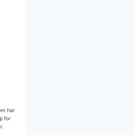
om har
i for
r.