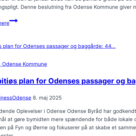
ingspligt. Denne beslutning fra Odense Kommune giver 
Kommunen
mere
trækker
stikket:
Parkeringsautomater
sendes
på…
: Odense Kommune
itiøs plan for Odenses passager og b
inessOdense
8. maj 2025
ende Oplevelser i Odense Odense Byråd har godkendt u
rmål at gøre bymidten mere spændende for både lokale o
men på Fyn og Øerne og fokuserer på at skabe et sam
ester…