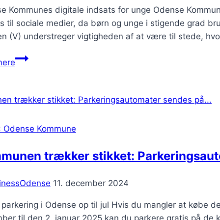
 Kommunes digitale indsats for unge Odense Kommune har
s til sociale medier, da børn og unge i stigende grad b
 (V) understreger vigtigheden af at være til stede, hvo
Odense
mere
Kommune
vil
overvåge
den
barske
: Odense Kommune
del
af
munen trækker stikket: Parkeringsau
internettet…
inessOdense
11. december 2024
 parkering i Odense op til jul Hvis du mangler at købe d
er til den 2. januar 2025 kan du parkere gratis på de 