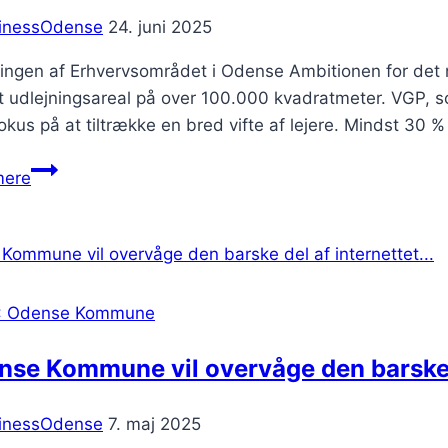
inessOdense
24. juni 2025
lingen af Erhvervsområdet i Odense Ambitionen for det
 udlejningsareal på over 100.000 kvadratmeter. VGP, som
kus på at tiltrække en bred vifte af lejere. Mindst 30 
Odense
mere
sælger
erhvervsgrund
til
den
internationale…
: Odense Kommune
se Kommune vil overvåge den barske d
inessOdense
7. maj 2025