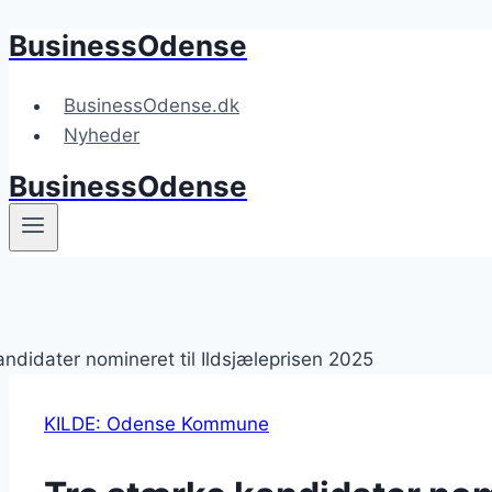
BusinessOdense
Fortsæt
til
indhold
BusinessOdense.dk
Nyheder
BusinessOdense
KILDE: Odense Kommune