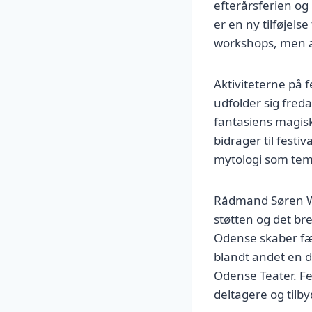
efterårsferien og
er en ny tilføjelse
workshops, men al
Aktiviteterne på 
udfolder sig freda
fantasiens magisk
bidrager til festi
mytologi som tem
Rådmand Søren Wi
støtten og det br
Odense skaber fæl
blandt andet en 
Odense Teater. Fe
deltagere og tilb