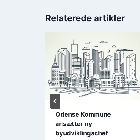
Relaterede artikler
er
Odense Kommune
rste
ansætter ny
byudviklingschef