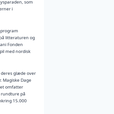
 Lysparaden, som
erner i
e program
på litteraturen og
lbani Fonden
spil med nordisk
 deres glæde over
ur. Magiske Dage
et omfatter
 rundture på
omkring 15.000