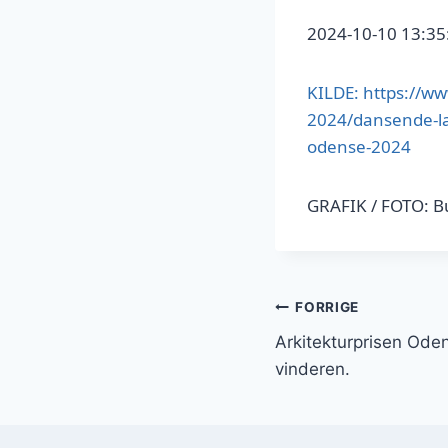
2024-10-10 13:35
KILDE: https://w
2024/dansende-la
odense-2024
GRAFIK / FOTO: 
Indlægsnavi
FORRIGE
Arkitekturprisen Ode
vinderen.