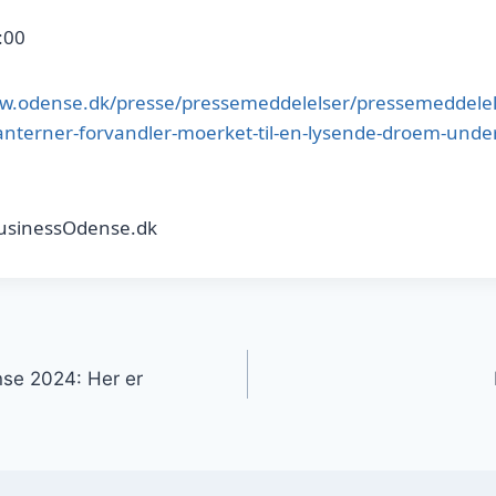
:00
ww.odense.dk/presse/pressemeddelelser/pressemeddelel
nterner-forvandler-moerket-til-en-lysende-droem-unde
BusinessOdense.dk
gation
nse 2024: Her er