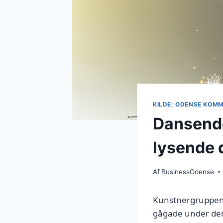
KILDE: ODENSE KOM
Dansende
lysende
Af
BusinessOdense
Kunstnergruppen
gågade under den 