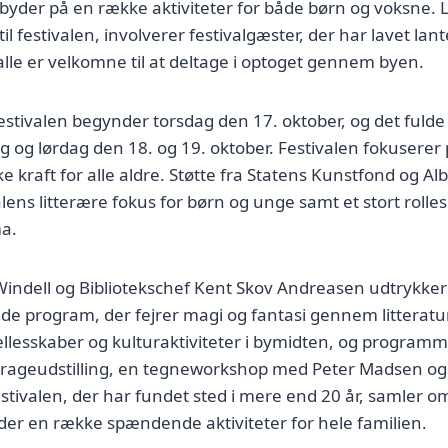
 byder på en række aktiviteter for både børn og voksne.
 til festivalen, involverer festivalgæster, der har lavet lant
le er velkomne til at deltage i optoget gennem byen.
festivalen begynder torsdag den 17. oktober, og det fuld
g og lørdag den 18. og 19. oktober. Festivalen fokuserer 
e kraft for alle aldre. Støtte fra Statens Kunstfond og A
valens litterære fokus for børn og unge samt et stort rolle
a.
ndell og Bibliotekschef Kent Skov Andreasen udtrykker
ede program, der fejrer magi og fantasi gennem litterat
lesskaber og kulturaktiviteter i bymidten, og programm
drageudstilling, en tegneworkshop med Peter Madsen og
stivalen, der har fundet sted i mere end 20 år, samler 
yder en række spændende aktiviteter for hele familien.