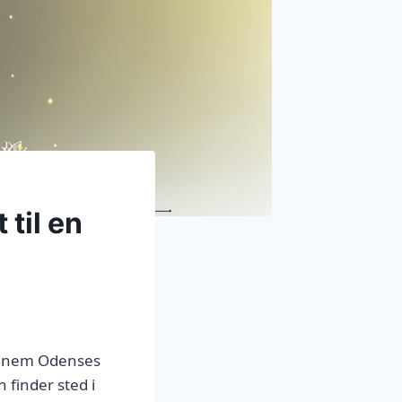
til en
ennem Odenses
 finder sted i