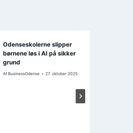
Odenseskolerne slipper
børnene løs i AI på sikker
grund
Af
BusinessOdense
27. oktober 2025
Magis
satte
22.00