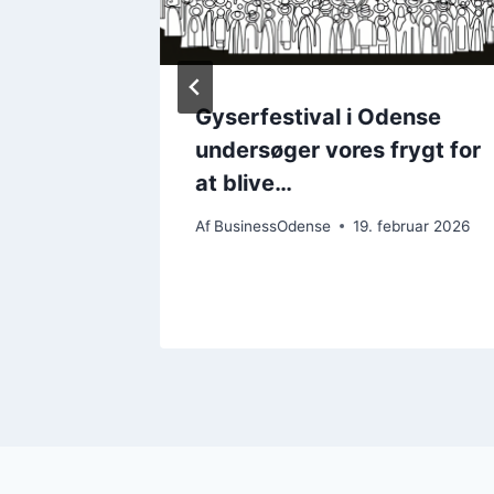
geri
Gyserfestival i Odense
undersøger vores frygt for
at blive…
bruar 2026
Af
BusinessOdense
19. februar 2026