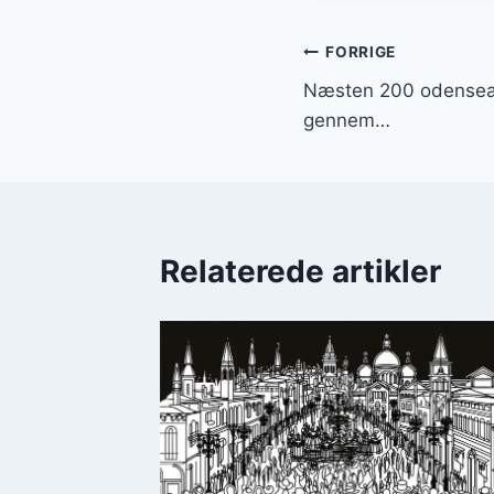
Indlægsnavi
FORRIGE
Næsten 200 odensean
gennem…
Relaterede artikler