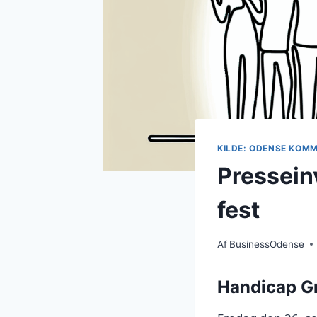
KILDE: ODENSE KOM
Presseinv
fest
Af
BusinessOdense
Handicap Gr