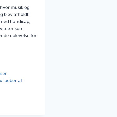
, hvor musik og
g blev afholdt i
 med handicap,
iviteter som
rende oplevelse for
ser-
x-loeber-af-