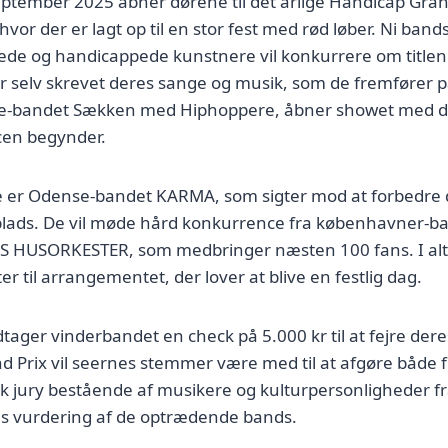
ptember 2025 åbner dørene til det årlige Handicap Gran
vor der er lagt op til en stor fest med rød løber. Ni ban
e og handicappede kunstnere vil konkurrere om titlen 
r selv skrevet deres sange og musik, som de fremfører p
se-bandet Sækken med Hiphoppere, åbner showet med d
cen begynder.
e er Odense-bandet KARMA, som sigter mod at forbedre d
1. plads. De vil møde hård konkurrence fra københavner-b
HUSORKESTER, som medbringer næsten 100 fans. I alt 
ter til arrangementet, der lover at blive en festlig dag.
ger vinderbandet en check på 5.000 kr til at fejre der
d Prix vil seernes stemmer være med til at afgøre både f
k jury bestående af musikere og kulturpersonligheder fr
s vurdering af de optrædende bands.