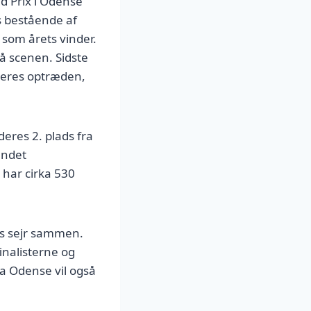
d Prix i Odense
ds bestående af
som årets vinder.
å scenen. Sidste
eres optræden,
eres 2. plads fra
andet
har cirka 530
es sejr sammen.
inalisterne og
a Odense vil også