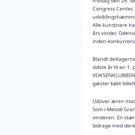
Fredag den 26. se
Congress Center, h
udviklingshæmmed
Alle kunstnere ha
års vinder, Oden
inden konkurren
Blandt deltagern
sidste år til en 
VOKSENKLUBBENS 
gæster købt billet
Udover æren modta
Som i Melodi Gran
vinderen. En stær
bidrage med dere