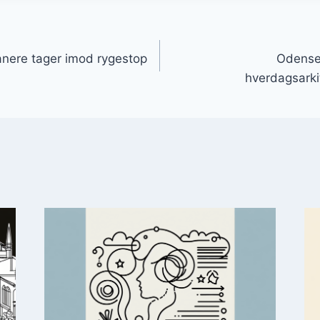
gation
ere tager imod rygestop
Odense
hverdagsarki