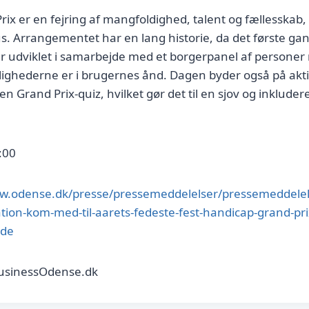
ix er en fejring af mangfoldighed, talent og fællesskab
us. Arrangementet har en lang historie, da det første gan
r udviklet i samarbejde med et borgerpanel af personer
stlighederne er i brugernes ånd. Dagen byder også på akt
n Grand Prix-quiz, hvilket gør det til en sjov og inklude
:00
ww.odense.dk/presse/pressemeddelelser/pressemeddelel
tion-kom-med-til-aarets-fedeste-fest-handicap-grand-pri
ode
BusinessOdense.dk