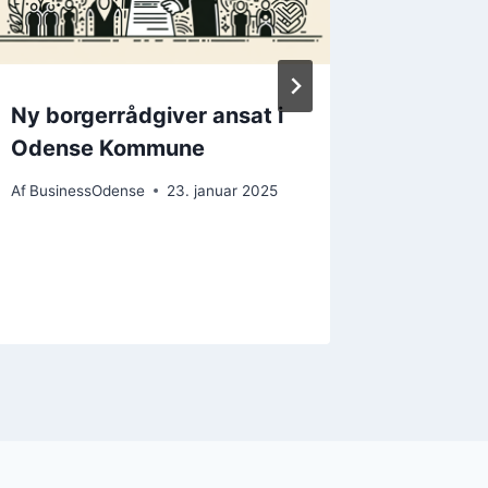
Ny borgerrådgiver ansat i
Kongen
Odense Kommune
permane
afsat i
Af
BusinessOdense
23. januar 2025
2026
Af
Busines
14. novem