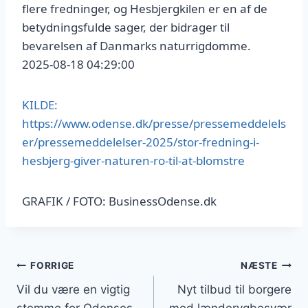
flere fredninger, og Hesbjergkilen er en af de
betydningsfulde sager, der bidrager til
bevarelsen af Danmarks naturrigdomme.
2025-08-18 04:29:00
KILDE:
https://www.odense.dk/presse/pressemeddelels
er/pressemeddelelser-2025/stor-fredning-i-
hesbjerg-giver-naturen-ro-til-at-blomstre
GRAFIK / FOTO: BusinessOdense.dk
Indlægsnavigation
FORRIGE
NÆSTE
Vil du være en vigtig
Nyt tilbud til borgere
stemme for Odenses
med lænderygbesvær