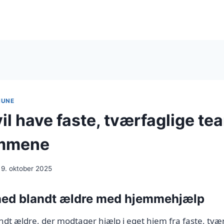
MUNE
il have faste, tværfaglige te
emmene
9. oktober 2025
shed blandt ældre med hjemmehjælp
ndt ældre, der modtager hjælp i eget hjem fra faste, tvæ