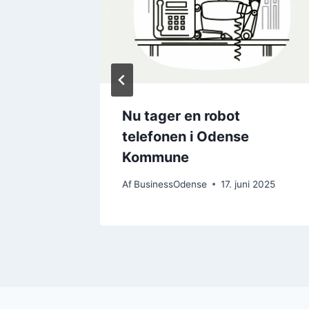
er
Nu tager en robot
rste
telefonen i Odense
Kommune
ruar 2026
Af
BusinessOdense
17. juni 2025