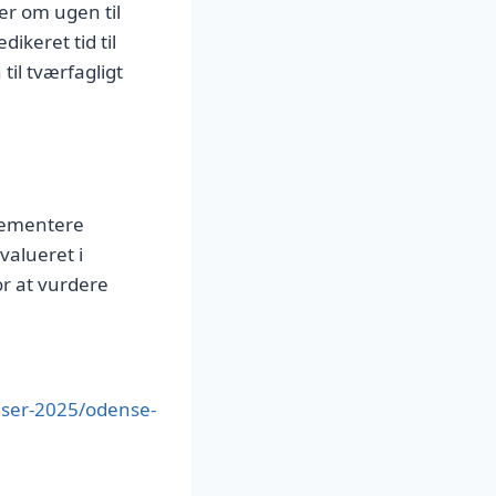
er om ugen til
ikeret tid til
til tværfagligt
plementere
valueret i
or at vurdere
lser-2025/odense-