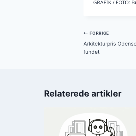
GRAFIK / FOTO: 
Indlægsnavi
FORRIGE
Arkitekturpris Odens
fundet
Relaterede artikler