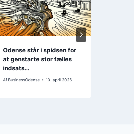
Odense står i spidsen for
Tekstil
at genstarte stor fælles
gadepl
indsats…
vil vi…
Af
BusinessOdense
10. april 2026
Af
Busines