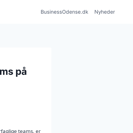
BusinessOdense.dk
Nyheder
ams på
rfaglige teams, er