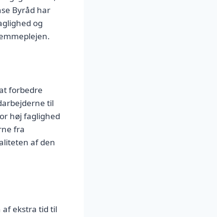
nse Byråd har
faglighed og
hjemmeplejen.
at forbedre
arbejderne til
r høj faglighed
rne fra
aliteten af den
f ekstra tid til