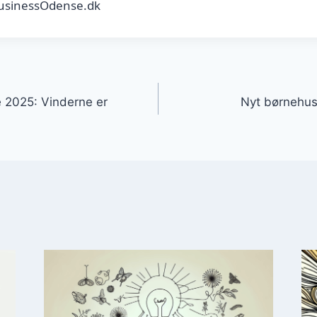
BusinessOdense.dk
gation
e 2025: Vinderne er
Nyt børnehus 