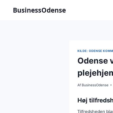
Fortsæt
BusinessOdense
til
indhold
KILDE: ODENSE KOM
Odense v
plejehj
Af
BusinessOdense
Høj tilfred
Tilfredsheden bla