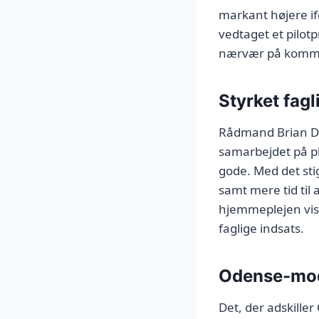
markant højere if
vedtaget et pilotp
nærvær på kommun
Styrket fag
Rådmand Brian Dyb
samarbejdet på p
gode. Med det sti
samt mere tid til
hjemmeplejen vise
faglige indsats.
Odense-mode
Det, der adskille