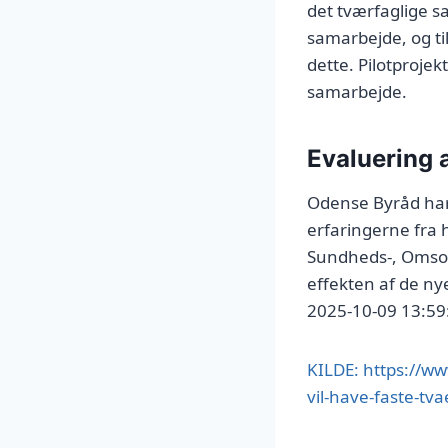
det tværfaglige s
samarbejde, og ti
dette. Pilotprojek
samarbejde.
Evaluering a
Odense Byråd har 
erfaringerne fra h
Sundheds-, Omsorg
effekten af de nye
2025-10-09 13:59
KILDE: https://w
vil-have-faste-t