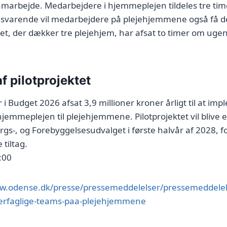
amarbejde. Medarbejdere i hjemmeplejen tildeles tre tim
lsvarende vil medarbejdere på plejehjemmene også få ded
tet, der dækker tre plejehjem, har afsat to timer om ugen 
f pilotprojektet
i Budget 2026 afsat 3,9 millioner kroner årligt til at im
jemmeplejen til plejehjemmene. Pilotprojektet vil blive e
s-, og Forebyggelsesudvalget i første halvår af 2028, f
 tiltag.
:00
ww.odense.dk/presse/pressemeddelelser/pressemeddele
vaerfaglige-teams-paa-plejehjemmene