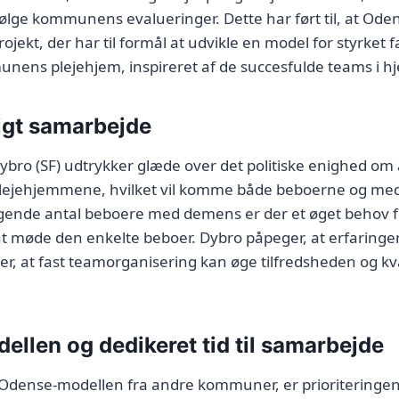
ølge kommunens evalueringer. Dette har ført til, at Ode
rojekt, der har til formål at udvikle en model for styrket 
ens plejehjem, inspireret af de succesfulde teams i 
ligt samarbejde
ro (SF) udtrykker glæde over det politiske enighed om 
lejehjemmene, hvilket vil komme både beboerne og med
gende antal beboere med demens er der et øget behov fo
 at møde den enkelte beboer. Dybro påpeger, at erfaringe
r, at fast teamorganisering kan øge tilfredsheden og kv
llen og dedikeret tid til samarbejde
r Odense-modellen fra andre kommuner, er prioriteringen a