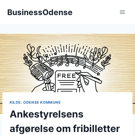
Fortsæt
BusinessOdense
til
indhold
KILDE: ODENSE KOMMUNE
Ankestyrelsens
afgørelse om fribilletter