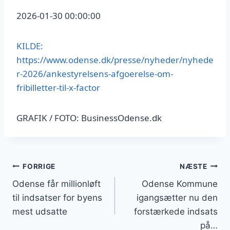
2026-01-30 00:00:00
KILDE:
https://www.odense.dk/presse/nyheder/nyhede
r-2026/ankestyrelsens-afgoerelse-om-
fribilletter-til-x-factor
GRAFIK / FOTO: BusinessOdense.dk
Indlægsnavigation
FORRIGE
NÆSTE
Odense får millionløft
Odense Kommune
til indsatser for byens
igangsætter nu den
mest udsatte
forstærkede indsats
på…