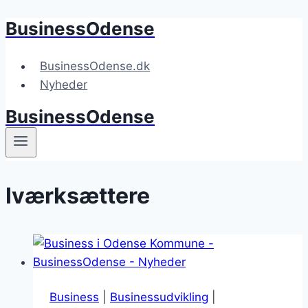
BusinessOdense
Fortsæt
til
indhold
BusinessOdense.dk
Nyheder
BusinessOdense
Iværksættere
Business
|
Businessudvikling
|