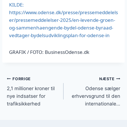
KILDE:
https://www.odense.dk/presse/pressemeddelels
er/pressemeddelelser-2025/en-levende-groen-
og-sammenhaengende-bydel-odense-byraad-
vedtager-bydelsudviklingsplan-for-odense-in
GRAFIK / FOTO: BusinessOdense.dk
Indlægsnavigation
FORRIGE
NÆSTE
2,1 millioner kroner til
Odense sælger
nye indsatser for
erhvervsgrund til den
trafiksikkerhed
internationale…