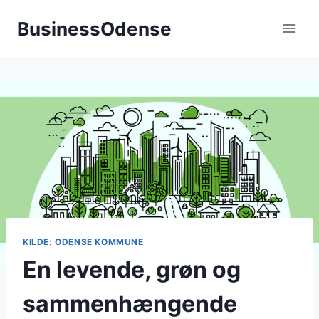
Fortsæt
BusinessOdense
til
indhold
KILDE: ODENSE KOMMUNE
En levende, grøn og
sammenhængende