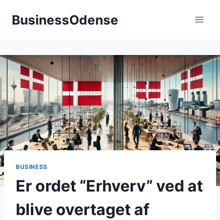
Fortsæt
BusinessOdense
til
indhold
BUSINESS
Er ordet “Erhverv” ved at
blive overtaget af